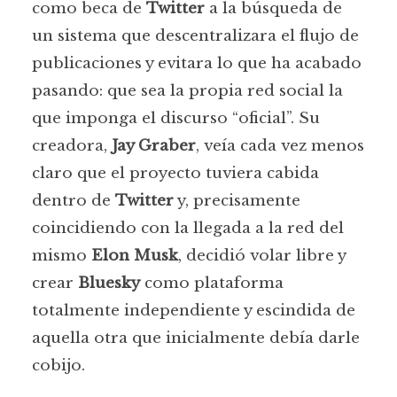
como beca de
Twitter
a la búsqueda de
un sistema que descentralizara el flujo de
publicaciones y evitara lo que ha acabado
pasando: que sea la propia red social la
que imponga el discurso “oficial”. Su
creadora,
Jay Graber
, veía cada vez menos
claro que el proyecto tuviera cabida
dentro de
Twitter
y, precisamente
coincidiendo con la llegada a la red del
mismo
Elon Musk
, decidió volar libre y
BLUESKY O LO QUE ES LO
crear
Bluesky
como plataforma
MISMO: SÍ QUE HAY
totalmente independiente y escindida de
ESPERANZA
aquella otra que inicialmente debía darle
cobijo.
Por
Raül De Tena
En
Opinión
21 de noviembre de 2024
9 Min Lectura