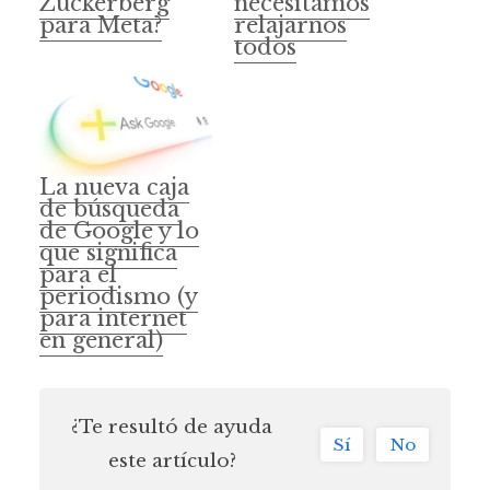
Zuckerberg
necesitamos
para Meta?
relajarnos
todos
La nueva caja
de búsqueda
de Google y lo
que significa
para el
periodismo (y
para internet
en general)
¿Te resultó de ayuda
Sí
No
este artículo?