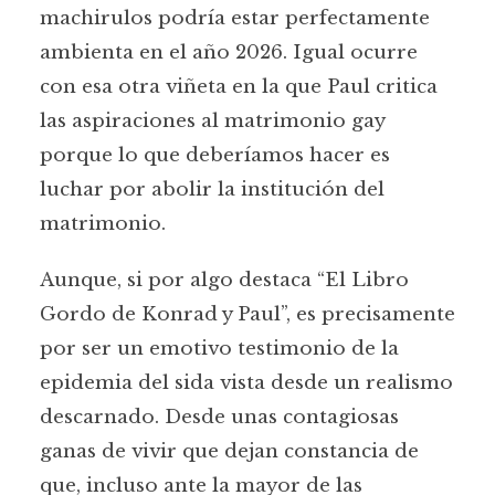
“MAMMA MIA!”: POR QUÉ
machirulos podría estar perfectamente
KONRAD Y PAUL SIGUEN
ambienta en el año 2026. Igual ocurre
SIENDO MUCHO MÁS QUE
con esa otra viñeta en la que Paul critica
NECESARIOS
las aspiraciones al matrimonio gay
porque lo que deberíamos hacer es
Por
Raül De Tena
En
Libros y Cómics
hace 2 meses
10 Min Lectura
luchar por abolir la institución del
matrimonio.
Aunque, si por algo destaca “El Libro
Gordo de Konrad y Paul”, es precisamente
por ser un emotivo testimonio de la
epidemia del sida vista desde un realismo
descarnado. Desde unas contagiosas
ganas de vivir que dejan constancia de
que, incluso ante la mayor de las