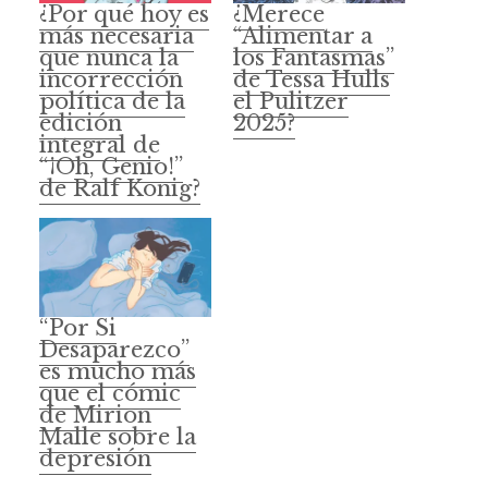
¿Por qué hoy es
¿Merece
más necesaria
“Alimentar a
que nunca la
los Fantasmas”
incorrección
de Tessa Hulls
política de la
el Pulitzer
edición
2025?
integral de
“¡Oh, Genio!”
de Ralf Konig?
“Por Si
Desaparezco”
es mucho más
que el cómic
de Mirion
Malle sobre la
depresión